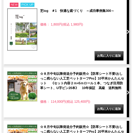
NEW
PICK UP
芝log ＃1 快適な庭づくり ～成功事例集300～
価格： 1,800円(税込 1,980円)
☆８月中旬以降発送分予約販売☆【防草シート不要/おし
っこ残らない人工芝ペットターフPro】10平米かんたんセ
ット 《セット内容２ｍ×5ｍロール１本、つなぎ目用防
草シート、U字ピン20本》 10年保証 高級 送料無料
価格： 114,000円(税込 125,400円)
☆８月中旬以降発送分予約販売☆【防草シート不要/おし
っこ残らない人工芝ペットターフPro】20平米かんたんセ