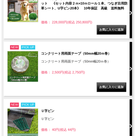
ット 《セット内容２ｍ×10ｍロール１本、つなぎ目用防
草シート、U字ピン20本》 10年保証 高級 送料無料
価格： 228,000円(税込 250,800円)
NEW
PICK UP
コンクリート用両面テープ（50mm幅20ｍ巻）
コンクリート用両面テープ（50mm幅20ｍ巻）
価格： 2,500円(税込 2,750円)
NEW
PICK UP
Ｕ字ピン
Ｕ字ピン
価格： 40円(税込 44円)