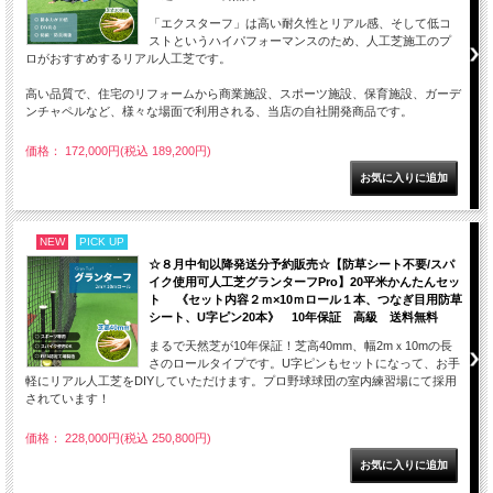
「エクスターフ」は高い耐久性とリアル感、そして低コ
ストというハイパフォーマンスのため、人工芝施工のプ
ロがおすすめするリアル人工芝です。
高い品質で、住宅のリフォームから商業施設、スポーツ施設、保育施設、ガーデ
ンチャペルなど、様々な場面で利用される、当店の自社開発商品です。
価格： 172,000円(税込 189,200円)
NEW
PICK UP
☆８月中旬以降発送分予約販売☆【防草シート不要/スパ
イク使用可人工芝グランターフPro】20平米かんたんセッ
ト 《セット内容２ｍ×10ｍロール１本、つなぎ目用防草
シート、U字ピン20本》 10年保証 高級 送料無料
まるで天然芝が10年保証！芝高40mm、幅2mｘ10mの長
さのロールタイプです。U字ピンもセットになって、お手
軽にリアル人工芝をDIYしていただけます。プロ野球球団の室内練習場にて採用
されています！
価格： 228,000円(税込 250,800円)