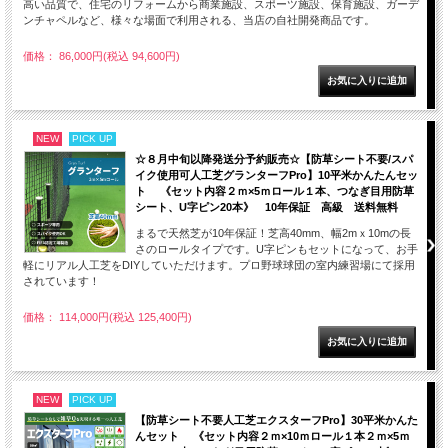
高い品質で、住宅のリフォームから商業施設、スポーツ施設、保育施設、ガーデ
ンチャペルなど、様々な場面で利用される、当店の自社開発商品です。
価格： 86,000円(税込 94,600円)
NEW
PICK UP
☆８月中旬以降発送分予約販売☆【防草シート不要/スパ
イク使用可人工芝グランターフPro】10平米かんたんセッ
ト 《セット内容２ｍ×5ｍロール１本、つなぎ目用防草
シート、U字ピン20本》 10年保証 高級 送料無料
まるで天然芝が10年保証！芝高40mm、幅2mｘ10mの長
さのロールタイプです。U字ピンもセットになって、お手
軽にリアル人工芝をDIYしていただけます。プロ野球球団の室内練習場にて採用
されています！
価格： 114,000円(税込 125,400円)
NEW
PICK UP
【防草シート不要人工芝エクスターフPro】30平米かんた
んセット 《セット内容２ｍ×10ｍロール１本２ｍ×5ｍ