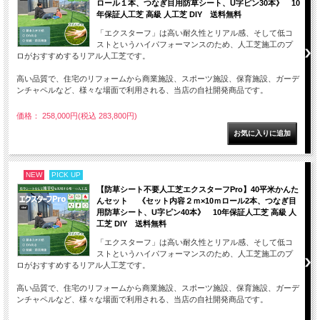
ロール１本、つなぎ目用防草シート、U字ピン30本》 10
年保証人工芝 高級 人工芝 DIY 送料無料
「エクスターフ」は高い耐久性とリアル感、そして低コ
ストというハイパフォーマンスのため、人工芝施工のプ
ロがおすすめするリアル人工芝です。
高い品質で、住宅のリフォームから商業施設、スポーツ施設、保育施設、ガーデ
ンチャペルなど、様々な場面で利用される、当店の自社開発商品です。
価格： 258,000円(税込 283,800円)
NEW
PICK UP
【防草シート不要人工芝エクスターフPro】40平米かんた
んセット 《セット内容２ｍ×10ｍロール2本、つなぎ目
用防草シート、U字ピン40本》 10年保証人工芝 高級 人
工芝 DIY 送料無料
「エクスターフ」は高い耐久性とリアル感、そして低コ
ストというハイパフォーマンスのため、人工芝施工のプ
ロがおすすめするリアル人工芝です。
高い品質で、住宅のリフォームから商業施設、スポーツ施設、保育施設、ガーデ
ンチャペルなど、様々な場面で利用される、当店の自社開発商品です。