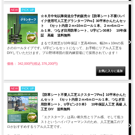
NEW
PICK UP
☆８月中旬以降発送分予約販売☆【防草シート不要/スパ
イク使用可人工芝グランターフPro】30平米かんたんセッ
ト 《セット内容２ｍ×10ｍロール１本、２ｍ×5ｍロー
ル１本、つなぎ目用防草シート、U字ピン30本》 10年保
証 高級 送料無料
まるで天然芝が10年保証！芝高40mm、幅2mｘ10mの長
さのロールタイプです。U字ピンもセットになって、お手軽にリアル人工芝を
DIYしていただけます。プロ野球球団の室内練習場にて採用されています！
価格： 342,000円(税込 376,200円)
NEW
PICK UP
【防草シート不要人工芝エクスターフPro】10平米かんた
んセット 《セット内容２ｍ×5ｍロール１本、つなぎ目
用防草シート、U字ピン2０本》 10年保証人工芝 高級 人
工芝 DIY 送料無料
「エクスターフ」は高い耐久性とリアル感、そして低コ
ストというハイパフォーマンスのため、人工芝施工のプ
ロがおすすめするリアル人工芝です。