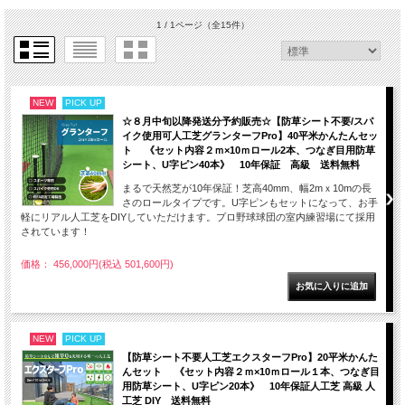
1 / 1ページ
（全15件）
NEW
PICK UP
☆８月中旬以降発送分予約販売☆【防草シート不要/スパ
イク使用可人工芝グランターフPro】40平米かんたんセッ
ト 《セット内容２ｍ×10ｍロール2本、つなぎ目用防草
シート、U字ピン40本》 10年保証 高級 送料無料
まるで天然芝が10年保証！芝高40mm、幅2mｘ10mの長
さのロールタイプです。U字ピンもセットになって、お手
軽にリアル人工芝をDIYしていただけます。プロ野球球団の室内練習場にて採用
されています！
価格： 456,000円(税込 501,600円)
NEW
PICK UP
【防草シート不要人工芝エクスターフPro】20平米かんた
んセット 《セット内容２ｍ×10ｍロール１本、つなぎ目
用防草シート、U字ピン20本》 10年保証人工芝 高級 人
工芝 DIY 送料無料