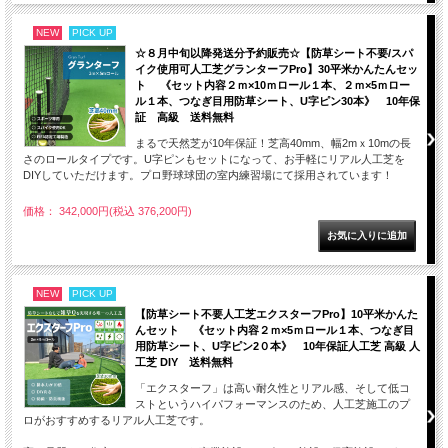
NEW
PICK UP
☆８月中旬以降発送分予約販売☆【防草シート不要/スパ
イク使用可人工芝グランターフPro】30平米かんたんセッ
ト 《セット内容２ｍ×10ｍロール１本、２ｍ×5ｍロー
ル１本、つなぎ目用防草シート、U字ピン30本》 10年保
証 高級 送料無料
まるで天然芝が10年保証！芝高40mm、幅2mｘ10mの長
さのロールタイプです。U字ピンもセットになって、お手軽にリアル人工芝を
DIYしていただけます。プロ野球球団の室内練習場にて採用されています！
価格： 342,000円(税込 376,200円)
NEW
PICK UP
【防草シート不要人工芝エクスターフPro】10平米かんた
んセット 《セット内容２ｍ×5ｍロール１本、つなぎ目
用防草シート、U字ピン2０本》 10年保証人工芝 高級 人
工芝 DIY 送料無料
「エクスターフ」は高い耐久性とリアル感、そして低コ
ストというハイパフォーマンスのため、人工芝施工のプ
ロがおすすめするリアル人工芝です。