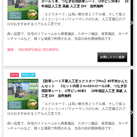
ロール１本、つなぎ目用防草シート、U字ピン30本》 10
年保証人工芝 高級 人工芝 DIY 送料無料
「エクスターフ」は高い耐久性とリアル感、そして低コ
ストというハイパフォーマンスのため、人工芝施工のプ
ロがおすすめするリアル人工芝です。
高い品質で、住宅のリフォームから商業施設、スポーツ施設、保育施設、ガーデ
ンチャペルなど、様々な場面で利用される、当店の自社開発商品です。
価格： 258,000円(税込 283,800円)
NEW
PICK UP
【防草シート不要人工芝エクスターフPro】40平米かんた
んセット 《セット内容２ｍ×10ｍロール2本、つなぎ目
用防草シート、U字ピン40本》 10年保証人工芝 高級 人
工芝 DIY 送料無料
「エクスターフ」は高い耐久性とリアル感、そして低コ
ストというハイパフォーマンスのため、人工芝施工のプ
ロがおすすめするリアル人工芝です。
高い品質で、住宅のリフォームから商業施設、スポーツ施設、保育施設、ガーデ
ンチャペルなど、様々な場面で利用される、当店の自社開発商品です。