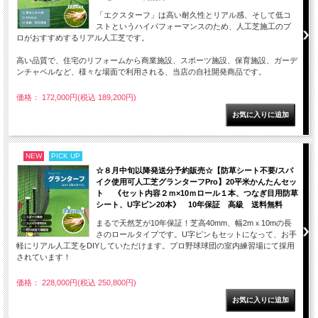
「エクスターフ」は高い耐久性とリアル感、そして低コ
ストというハイパフォーマンスのため、人工芝施工のプ
ロがおすすめするリアル人工芝です。
高い品質で、住宅のリフォームから商業施設、スポーツ施設、保育施設、ガーデ
ンチャペルなど、様々な場面で利用される、当店の自社開発商品です。
価格： 172,000円(税込 189,200円)
NEW
PICK UP
☆８月中旬以降発送分予約販売☆【防草シート不要/スパ
イク使用可人工芝グランターフPro】20平米かんたんセッ
ト 《セット内容２ｍ×10ｍロール１本、つなぎ目用防草
シート、U字ピン20本》 10年保証 高級 送料無料
まるで天然芝が10年保証！芝高40mm、幅2mｘ10mの長
さのロールタイプです。U字ピンもセットになって、お手
軽にリアル人工芝をDIYしていただけます。プロ野球球団の室内練習場にて採用
されています！
価格： 228,000円(税込 250,800円)