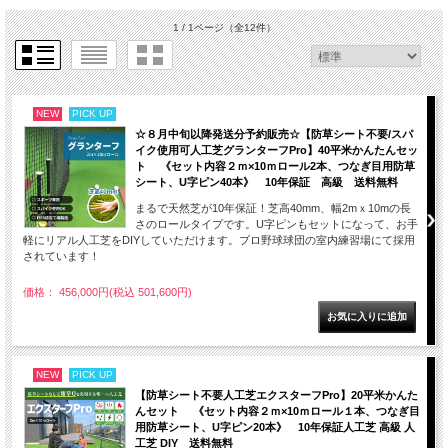
1 / 1ページ
（全12件）
NEW
PICK UP
☆８月中旬以降発送分予約販売☆【防草シート不要/スパ
イク使用可人工芝グランターフPro】40平米かんたんセッ
ト 《セット内容２ｍ×10ｍロール2本、つなぎ目用防草
シート、U字ピン40本》 10年保証 高級 送料無料
まるで天然芝が10年保証！芝高40mm、幅2mｘ10mの長
さのロールタイプです。U字ピンもセットになって、お手
軽にリアル人工芝をDIYしていただけます。プロ野球球団の室内練習場にて採用
されています！
価格： 456,000円(税込 501,600円)
NEW
PICK UP
【防草シート不要人工芝エクスターフPro】20平米かんた
んセット 《セット内容２ｍ×10ｍロール１本、つなぎ目
用防草シート、U字ピン20本》 10年保証人工芝 高級 人
工芝 DIY 送料無料