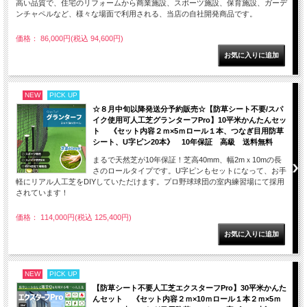
高い品質で、住宅のリフォームから商業施設、スポーツ施設、保育施設、ガーデ
ンチャペルなど、様々な場面で利用される、当店の自社開発商品です。
価格： 86,000円(税込 94,600円)
NEW
PICK UP
☆８月中旬以降発送分予約販売☆【防草シート不要/スパ
イク使用可人工芝グランターフPro】10平米かんたんセッ
ト 《セット内容２ｍ×5ｍロール１本、つなぎ目用防草
シート、U字ピン20本》 10年保証 高級 送料無料
まるで天然芝が10年保証！芝高40mm、幅2mｘ10mの長
さのロールタイプです。U字ピンもセットになって、お手
軽にリアル人工芝をDIYしていただけます。プロ野球球団の室内練習場にて採用
されています！
価格： 114,000円(税込 125,400円)
NEW
PICK UP
【防草シート不要人工芝エクスターフPro】30平米かんた
んセット 《セット内容２ｍ×10ｍロール１本２ｍ×5ｍ