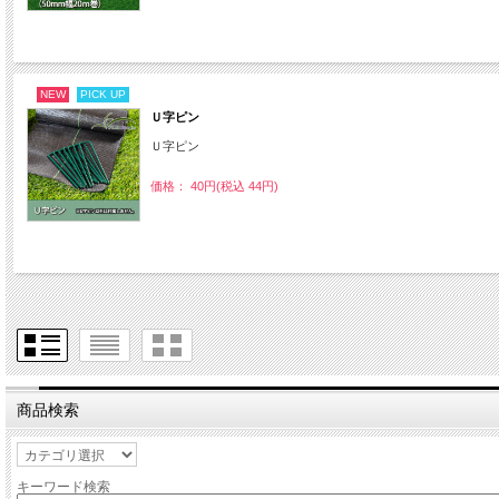
NEW
PICK UP
Ｕ字ピン
Ｕ字ピン
価格： 40円(税込 44円)
商品検索
キーワード検索