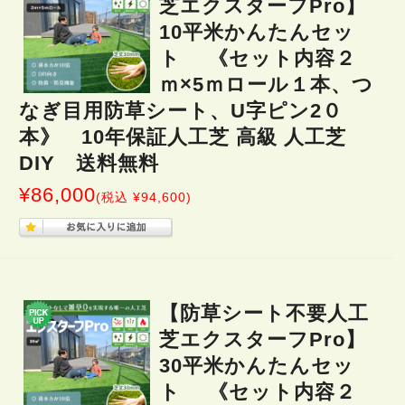
芝エクスターフPro】
10平米かんたんセッ
ト 《セット内容２
ｍ×5ｍロール１本、つ
なぎ目用防草シート、U字ピン2０
本》 10年保証人工芝 高級 人工芝
DIY 送料無料
¥86,000
(税込 ¥94,600)
【防草シート不要人工
芝エクスターフPro】
30平米かんたんセッ
ト 《セット内容２