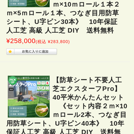
ｍ×10ｍロール１本２
ｍ×5ｍロール１本、つなぎ目用防草
シート、U字ピン30本》 10年保証
人工芝 高級 人工芝 DIY 送料無料
¥258,000
(税込 ¥283,800)
【防草シート不要人工
芝エクスターフPro】
40平米かんたんセット
《セット内容２ｍ×10
ｍロール2本、つなぎ目
用防草シート、U字ピン40本》 10年
保証人工芝 高級 人工芝 DIY 送料無