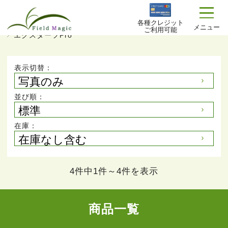
各種クレジット
TOP
商品一覧
プロが選ぶ リアル人工芝
メニュー
ご利用可能
エクスターフPro
表示切替：
並び順：
在庫：
4件中1件～4件を表示
商品一覧