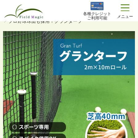
各種クレジット
TOP
商品一覧
プロが選ぶ リアル人工芝
メニュー
ご利用可能
プロ野球球団も採用！グランターフ