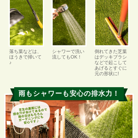
落ち葉などは、
シャワーで
洗い
倒れてきた芝葉
ほうきで掃いて
流してもOK！
は
デッキブラシ
♪
などで
起こして
あげると
すぐに
元の形状に!
雨もシャワーも安心の排水力！