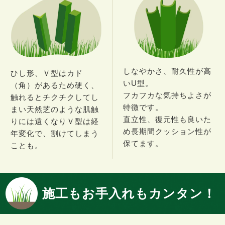
しなやかさ、耐久性が高
ひし形、Ｖ型はカド
いU型。
（角）があるため硬く、
フカフカな気持ちよさが
触れるとチクチクしてし
特徴です。
まい天然芝のような肌触
直立性、復元性も良いた
りには遠くなりＶ型は経
め長期間クッション性が
年変化で、割けてしまう
保てます。
ことも。
施工もお手入れもカンタン！