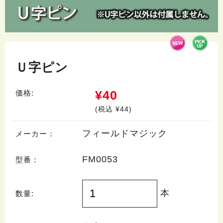
Ｕ字ピン
¥40
価格:
(税込 ¥44)
フィールドマジック
メーカー：
FM0053
型番：
本
数量: